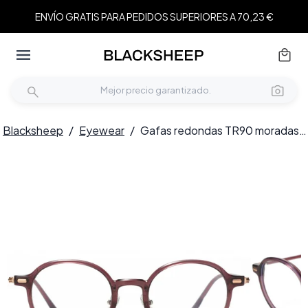
ENVÍO GRATIS PARA PEDIDOS SUPERIORES A 70,23 €
Blacksheep
/
Eyewear
/
Gafas redondas TR90 moradas #BS1025-0030