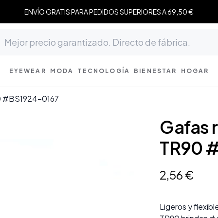
ENVÍO GRATIS PARA PEDIDOS SUPERIORES A 69,50 €
EYEWEAR
MODA
TECNOLOGÍA
BIENESTAR
HOGAR
90 #BS1924-0167
Gafas 
TR90 
2
,
56
€
Ligeros y flexib