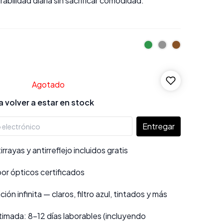
abilidad diaria sin sacrificar comodidad.
Agotado
 volver a estar en stock
Entregar
rayas y antirreflejo incluidos gratis
por ópticos certificados
ión infinita — claros, filtro azul, tintados y más
imada: 8–12 días laborables (incluyendo