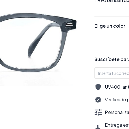
TR90 brindan dur
Elige un color
Suscríbete para
UV400, antir
Verificado 
Personalizac
Entrega est