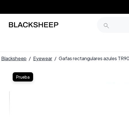
Blacksheep
/
Eyewear
/
Gafas rectangulares azules TR
Prueba