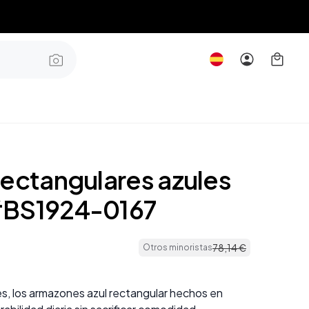
rectangulares azules
#BS1924-0167
78
,
14
€
Otros minoristas
les, los armazones azul rectangular hechos en