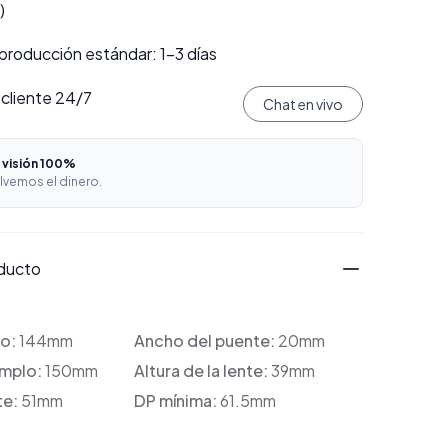
)
producción estándar: 1–3 días
 cliente 24/7
Chat en vivo
 visión 100%
lvemos el dinero.
oducto
co:
144mm
Ancho del puente:
20mm
emplo:
150mm
Altura de la lente:
39mm
te:
51mm
DP mínima:
61.5mm