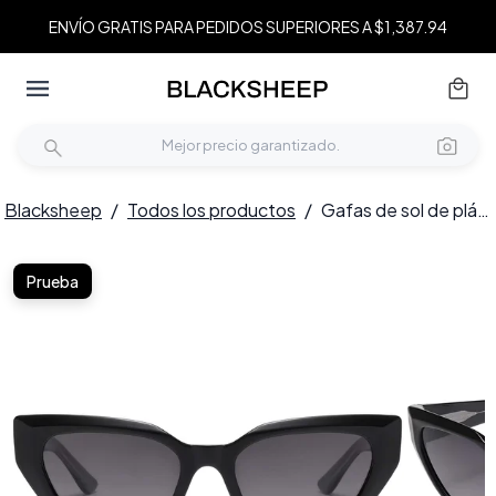
ENVÍO GRATIS PARA PEDIDOS SUPERIORES A $1,387.94
Blacksheep
/
Todos los productos
/
Gafas de sol de plástico negras con diseño de mariposa # BS2503-0027
Prueba