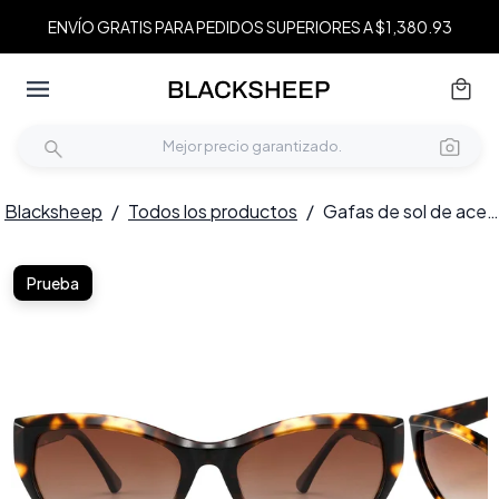
ENVÍO GRATIS PARA PEDIDOS SUPERIORES A $1,380.93
Blacksheep
/
Todos los productos
/
Gafas de sol de acetato con forma de mariposa y carey n.° BS2607-0414
Prueba