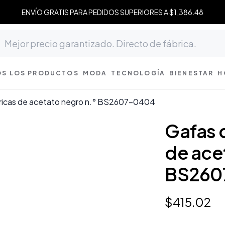
ENVÍO GRATIS PARA PEDIDOS SUPERIORES A $1,386.48
S LOS PRODUCTOS
MODA
TECNOLOGÍA
BIENESTAR
H
ricas de acetato negro n.° BS2607-0404
Gafas 
de ace
BS260
$
415
.
02