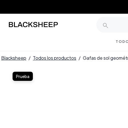
TODO
Blacksheep
/
Todos los productos
/
Gafas de sol geomét
Prueba