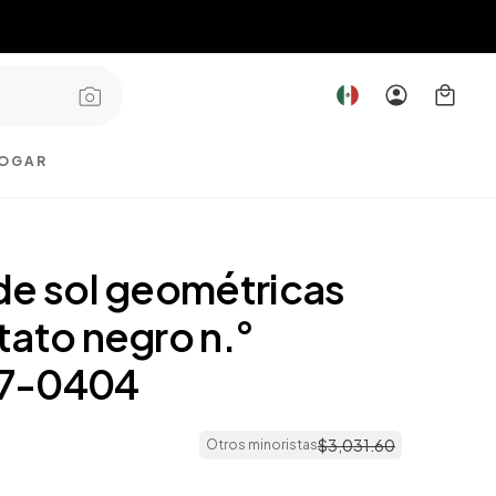
OGAR
de sol geométricas
tato negro n.°
7-0404
$
3
,
031
.
60
Otros minoristas