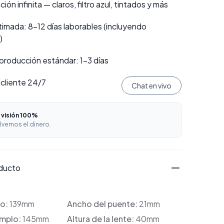
ión infinita — claros, filtro azul, tintados y más
imada: 8–12 días laborables (incluyendo
)
producción estándar: 1–3 días
 cliente 24/7
Chat en vivo
 visión 100%
lvemos el dinero.
oducto
co:
139mm
Ancho del puente:
21mm
emplo:
145mm
Altura de la lente:
40mm