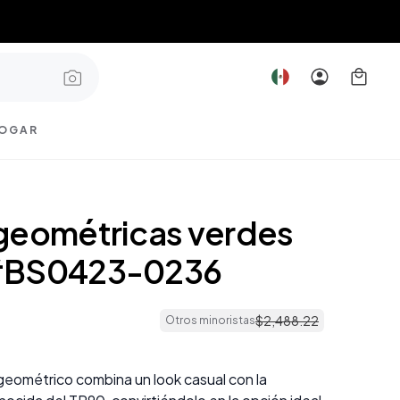
OGAR
geométricas verdes
#BS0423-0236
$
2
,
488
.
22
Otros minoristas
geométrico combina un look casual con la