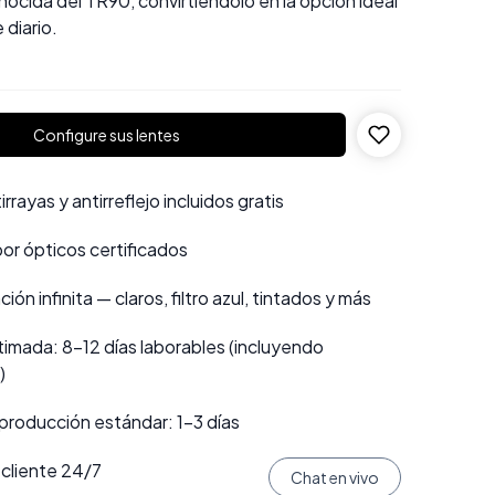
nocida del TR90, convirtiéndolo en la opción ideal
 diario.
Configure sus lentes
rayas y antirreflejo incluidos gratis
por ópticos certificados
ión infinita — claros, filtro azul, tintados y más
imada: 8–12 días laborables (incluyendo
)
producción estándar: 1–3 días
 cliente 24/7
Chat en vivo