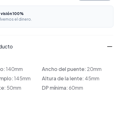
 visión 100%
lvemos el dinero.
oducto
co:
140mm
Ancho del puente:
20mm
emplo:
145mm
Altura de la lente:
45mm
te:
50mm
DP mínima:
60mm