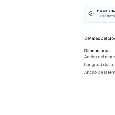
Garantía de
— o te devo
Detalles del pr
Dimensiones
Ancho del mar
Longitud del t
Ancho de la len