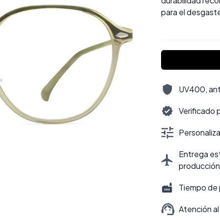
durabilidad reco
para el desgaste
UV400, antir
Verificado 
Personalizac
Entrega est
producción
Tiempo de 
Atención al