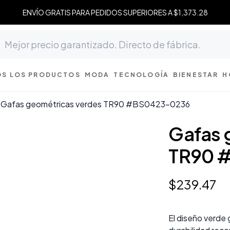
ENVÍO GRATIS PARA PEDIDOS SUPERIORES A $1,373.28
S LOS PRODUCTOS
MODA
TECNOLOGÍA
BIENESTAR
H
Gafas geométricas verdes TR90 #BS0423-0236
Gafas 
TR90 
$
239
.
47
El diseño verde 