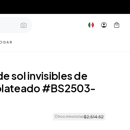
OGAR
e sol invisibles de
plateado #BS2503-
$
2
,
514
.
52
Otros minoristas