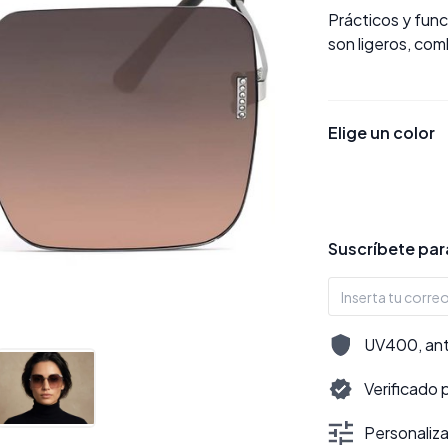
Prácticos y func
son ligeros, com
Elige un color
Suscríbete para
UV400, antir
Verificado 
Personalizac