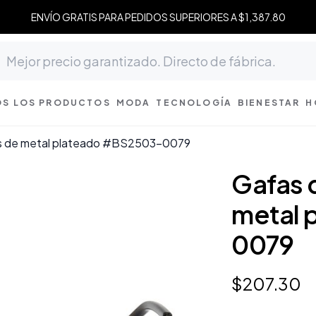
ENVÍO GRATIS PARA PEDIDOS SUPERIORES A $1,387.80
S LOS PRODUCTOS
MODA
TECNOLOGÍA
BIENESTAR
H
bles de metal plateado #BS2503-0079
Gafas d
metal 
0079
$
207
.
30