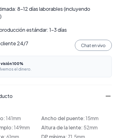
imada: 8–12 días laborables (incluyendo
)
producción estándar: 1–3 días
 cliente 24/7
Chat en vivo
 visión 100%
lvemos el dinero.
oducto
co:
141mm
Ancho del puente:
15mm
emplo:
149mm
Altura de la lente:
52mm
te:
61mm
DP mínima:
71.5mm