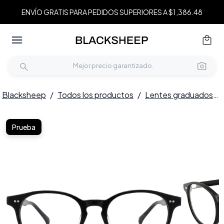
ENVÍO GRATIS PARA PEDIDOS SUPERIORES A $1,386.48
Blacksheep
/
Todos los productos
/
Lentes graduados
/
Prueba