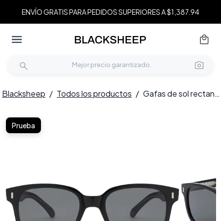
ENVÍO GRATIS PARA PEDIDOS SUPERIORES A $1,387.94
Blacksheep
/
Todos los productos
/
Gafas de sol rectangulares de plástico negro #BS2503-0317
Prueba