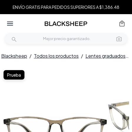
ENVÍO GRATIS PARA PEDIDOS SUPERIORES A $1,386.48
Blacksheep
/
Todos los productos
/
Lentes graduados
/
Prueba