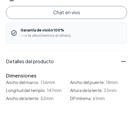
Chat en vivo
Garantía de visión 100%
— o te devolvemos el dinero.
Detalles del producto
Dimensiones
Ancho del marco:
136mm
Ancho del puente:
18mm
Longitud del templo:
147mm
Altura de la lente:
33mm
Ancho de la lente:
52mm
DP mínima:
61mm