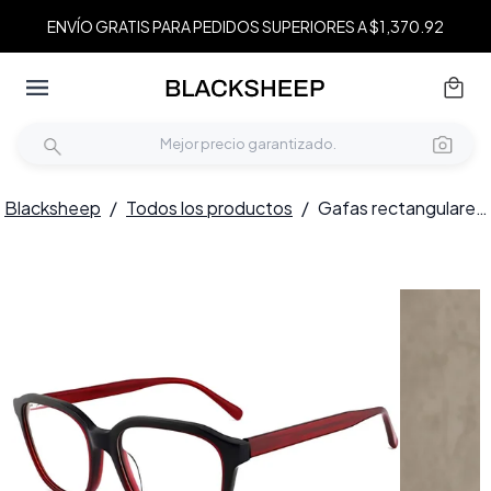
ENVÍO GRATIS PARA PEDIDOS SUPERIORES A $1,370.92
Blacksheep
/
Todos los productos
/
Gafas rectangulares de acetato rojo #BS2012-0121