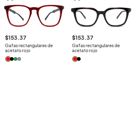
$
153
.
37
$
153
.
37
Gafas rectangulares de
Gafas rectangulares de
acetato rojo
acetato rojo