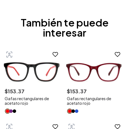
También te puede
interesar
$
153
.
37
$
153
.
37
Gafas rectangulares de
Gafas rectangulares de
acetato rojo
acetato rojo