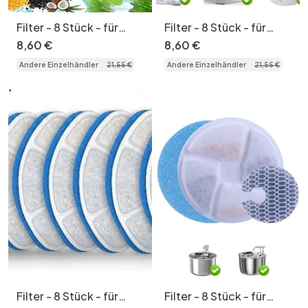
Filter - 8 Stück - für
Filter - 8 Stück - für
Modell Nr. FT666
Modell Nr. FT999
8
,
60
€
8
,
60
€
(Transparent)
Andere Einzelhändler
21
,
55
€
Andere Einzelhändler
21
,
55
€
Filter - 8 Stück - für
Filter - 8 Stück - für