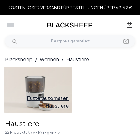
KOSTENLOSER VERSAND FÜR BESTELLUNGEN ÜBER 69,52 €
Blacksheep
/
Wohnen
/
Haustiere
Futterautomaten
Haustiere
Haustiere
22 Produkte
Nach Kategorie