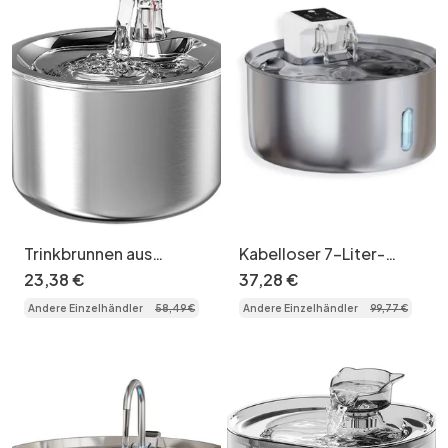
Trinkbrunnen aus
Kabelloser 7-Liter-
Edelstahl für Katzen und
Trinkbrunnen aus
23
,
38
€
37
,
28
€
kleine Hunde - Modellnr.
Edelstahl für Hunde und
Andere Einzelhändler
58
,
49
€
Andere Einzelhändler
99
,
77
€
WF150
Katzen - Modellnr.
FT008