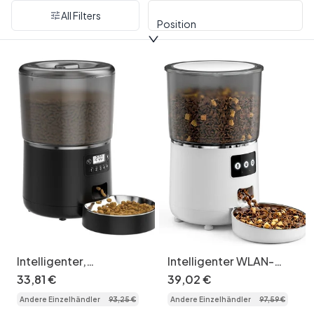
All Filters
Position
Intelligenter,
Intelligenter WLAN-
automatischer 4-Liter-
Nahrungsautomat für
33
,
81
€
39
,
02
€
Futterautomat für
Katzen und Hunde – 4,5
Andere Einzelhändler
93
,
25
€
Andere Einzelhändler
97
,
59
€
Katzen und Hunde
l – Runde WLAN-Version