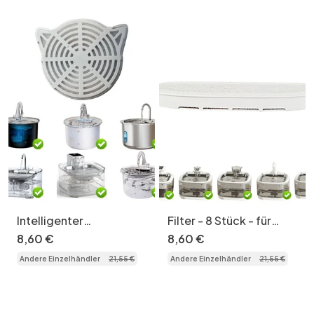
Intelligenter
Filter - 8 Stück - für
Trinkbrunnen für
Modell Nr. FT999 (für
8
,
60
€
8
,
60
€
Haustiere, Edelstahl,
schwarze Kombination)
Andere Einzelhändler
21
,
55
€
Andere Einzelhändler
21
,
55
€
2,2 l, mit
automatischem Filter