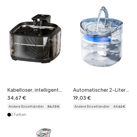
Kabelloser, intelligenter
Automatischer 2-Liter-
Trinkbrunnen für Katzen
Trinkbrunnen für
34
,
67
€
19
,
03
€
und Hunde – Modellnr.
Haustiere mit
Andere Einzelhändler
86
,
73
€
Andere Einzelhändler
47
,
62
€
FT999
Dreifachfiltration -
Modellnr. WF060
2 Farben