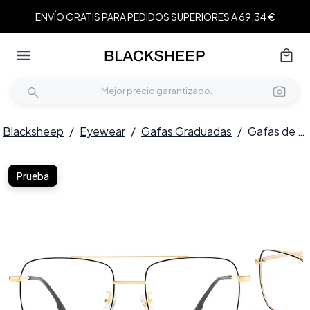
ENVÍO GRATIS PARA PEDIDOS SUPERIORES A 69,34 €
Blacksheep
/
Eyewear
/
Gafas Graduadas
/
Gafas de aviador de titanio negro #BS1913-0206
Prueba