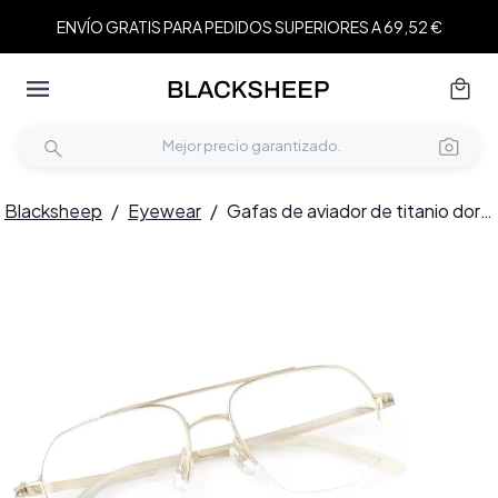
ENVÍO GRATIS PARA PEDIDOS SUPERIORES A 69,52 €
Blacksheep
/
Eyewear
/
Gafas de aviador de titanio dorado #BS2419-0181