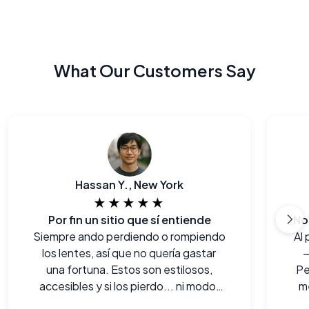
What Our Customers Say
Hassan Y., New York
★★★★★
Por fin un sitio que sí entiende
No
Siempre ando perdiendo o rompiendo
Al 
los lentes, así que no quería gastar
—
una fortuna. Estos son estilosos,
Pe
accesibles y si los pierdo... ni modo,
m
no lloro.