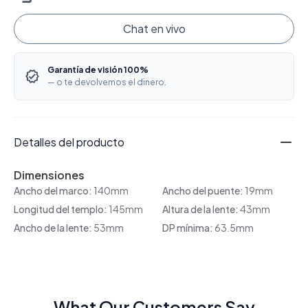
Chat en vivo
Garantía de visión 100%
— o te devolvemos el dinero.
Detalles del producto
Dimensiones
Ancho del marco:
140mm
Ancho del puente:
19mm
Longitud del templo:
145mm
Altura de la lente:
43mm
Ancho de la lente:
53mm
DP mínima:
63.5mm
What Our Customers Say