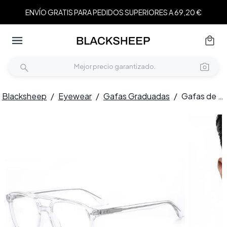
ENVÍO GRATIS PARA PEDIDOS SUPERIORES A 69,20 €
Blacksheep
/
Eyewear
/
Gafas Graduadas
/
Gafas de aviador de acetato transparente #BS0218-0429