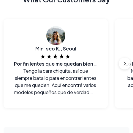
Min-seo K., Seoul
★★★★★
Por fin lentes que me quedan bien... y al bolsillo también.
Tengo la cara chiquita, así que
siempre batallo para encontrar lentes
ba
que me queden. Aquí encontré varios
aq
modelos pequeños que de verdad me
lucen.