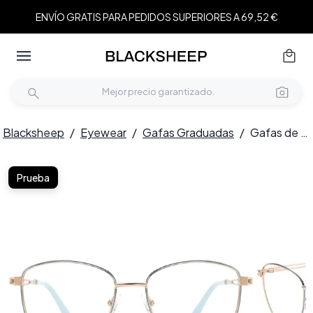
ENVÍO GRATIS PARA PEDIDOS SUPERIORES A 69,52 €
Blacksheep
/
Eyewear
/
Gafas Graduadas
/
Gafas de metal azul mariposa #BS2425-0491
Prueba