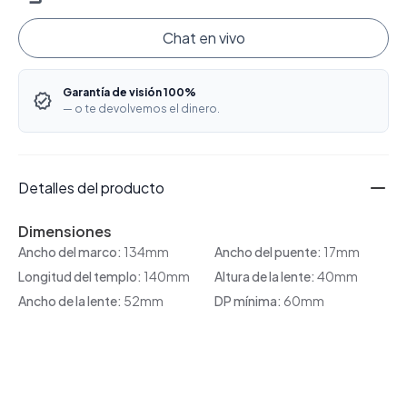
Chat en vivo
Garantía de visión 100%
— o te devolvemos el dinero.
Detalles del producto
Dimensiones
Ancho del marco:
134mm
Ancho del puente:
17mm
Longitud del templo:
140mm
Altura de la lente:
40mm
Ancho de la lente:
52mm
DP mínima:
60mm