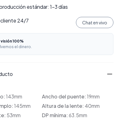
producción estándar: 1–3 días
 cliente 24/7
Chat en vivo
 visión 100%
lvemos el dinero.
oducto
co:
143mm
Ancho del puente:
19mm
emplo:
145mm
Altura de la lente:
40mm
te:
53mm
DP mínima:
63.5mm