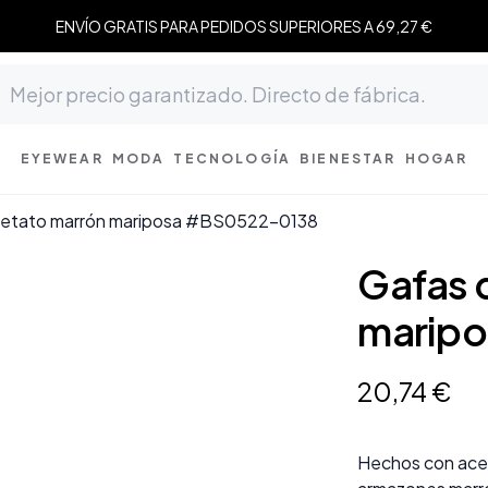
ENVÍO GRATIS PARA PEDIDOS SUPERIORES A 69,27 €
EYEWEAR
MODA
TECNOLOGÍA
BIENESTAR
HOGAR
cetato marrón mariposa #BS0522-0138
Gafas 
marip
20
,
74
€
Hechos con ace