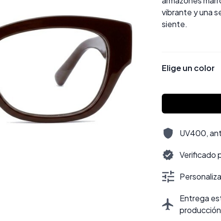
armazones marró
vibrante y una s
siente.
Elige un color
UV400, antir
Verificado 
Personalizac
Entrega est
producción