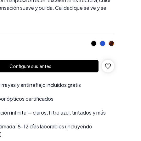
n mariposa ofrecen excelente estructura, color
ensación suave y pulida. Calidad que se ve y se
Configure sus lentes
rayas y antirreflejo incluidos gratis
por ópticos certificados
ión infinita — claros, filtro azul, tintados y más
imada: 8–12 días laborables (incluyendo
)