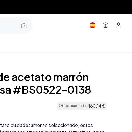
de acetato marrón
osa #BS0522-0138
160
,
14
€
Otros minoristas
tato cuidadosamente seleccionado, estos