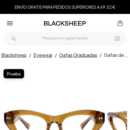
ENVÍO GRATIS PARA PEDIDOS SUPERIORES A 69,52 €
Blacksheep
/
Eyewear
/
Gafas Graduadas
/
Gafas de acetato marrón mariposa #BS0522-0158
Prueba