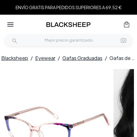
ENVÍO GRATIS PARA PEDIDOS SUPERIORES A 69,52 €
Blacksheep
/
Eyewear
/
Gafas Graduadas
/
Gafas de acetato marrón mariposa #BS2425-0735