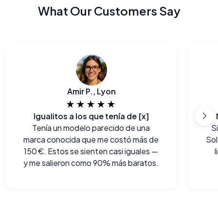
What Our Customers Say
Amir P., Lyon
★★★★★
Igualitos a los que tenía de [x]
Tenía un modelo parecido de una
S
marca conocida que me costó más de
Sol
150 €. Estos se sienten casi iguales —
y me salieron como 90% más baratos.