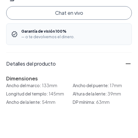
Chat en vivo
Garantía de visión 100%
— o te devolvemos el dinero.
Detalles del producto
Dimensiones
Ancho del marco:
133mm
Ancho del puente:
17mm
Longitud del templo:
145mm
Altura de la lente:
39mm
Ancho de la lente:
54mm
DP mínima:
63mm