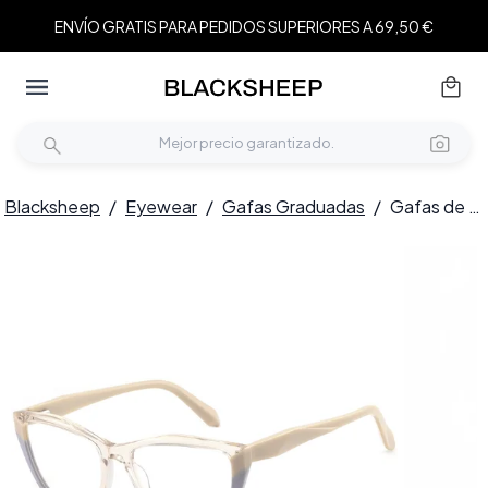
ENVÍO GRATIS PARA PEDIDOS SUPERIORES A 69,50 €
Blacksheep
/
Eyewear
/
Gafas Graduadas
/
Gafas de acetato color crema Butterfly #BS2425-0867