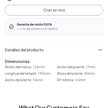
Chat en vivo
Garantía de visión 100%
— o te devolvemos el dinero.
Detalles del producto
Dimensiones
Ancho del marco:
136mm
Ancho del puente:
17mm
Longitud del templo:
140mm
Altura de la lente:
40mm
Ancho de la lente:
54mm
DP mínima:
63mm
What Our Customers Say