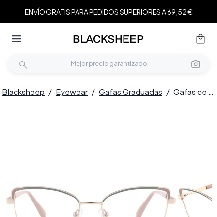
ENVÍO GRATIS PARA PEDIDOS SUPERIORES A 69,52 €
Blacksheep
/
Eyewear
/
Gafas Graduadas
/
Gafas de metal verde mariposa #BS2425-0834