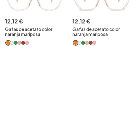
12
,
12
€
12
,
12
€
Gafas de acetato color
Gafas de acetato color
naranja mariposa
naranja mariposa