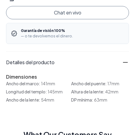
Chat en vivo
Garantía de visión 100%
— o te devolvemos el dinero.
Detalles del producto
Dimensiones
Ancho del marco:
141mm
Ancho del puente:
17mm
Longitud del templo:
145mm
Altura de la lente:
42mm
Ancho de la lente:
54mm
DP mínima:
63mm
What Our Customers Say