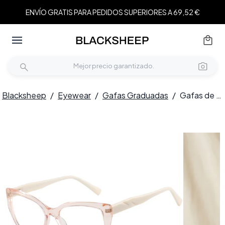
ENVÍO GRATIS PARA PEDIDOS SUPERIORES A 69,52 €
Blacksheep
/
Eyewear
/
Gafas Graduadas
/
Gafas de acetato color naranja mariposa #BS2425-0667