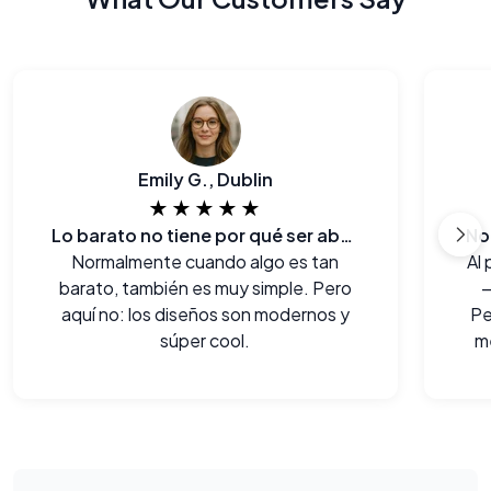
Emily G., Dublin
★★★★★
Lo barato no tiene por qué ser aburrido!
No
Normalmente cuando algo es tan
Al 
barato, también es muy simple. Pero
—
aquí no: los diseños son modernos y
Pe
súper cool.
m