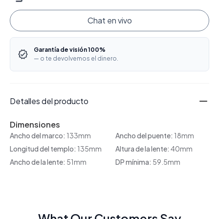
Chat en vivo
Garantía de visión 100%
— o te devolvemos el dinero.
Detalles del producto
Dimensiones
Ancho del marco:
133mm
Ancho del puente:
18mm
Longitud del templo:
135mm
Altura de la lente:
40mm
Ancho de la lente:
51mm
DP mínima:
59.5mm
What Our Customers Say