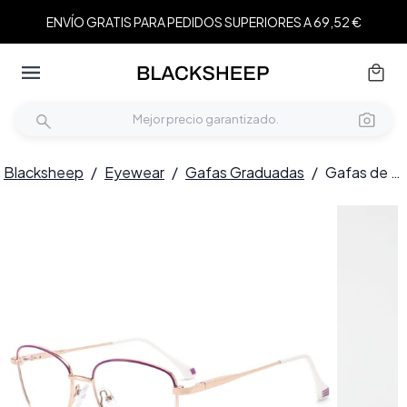
ENVÍO GRATIS PARA PEDIDOS SUPERIORES A 69,52 €
Blacksheep
/
Eyewear
/
Gafas Graduadas
/
Gafas de metal blanco con forma de mariposa #BS2425-0032