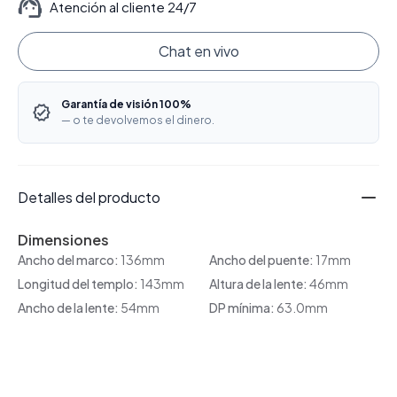
Atención al cliente 24/7
Chat en vivo
Garantía de visión 100%
— o te devolvemos el dinero.
Detalles del producto
Dimensiones
Ancho del marco:
136mm
Ancho del puente:
17mm
Longitud del templo:
143mm
Altura de la lente:
46mm
Ancho de la lente:
54mm
DP mínima:
63.0mm