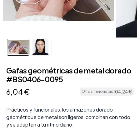
Gafas geométricas de metal dorado
#BS0406-0095
6
,
04
€
104
,
24
€
Otros minoristas
Prácticos y funcionales, los armazones dorado
géométrique de metal son ligeros, combinan con todo
y se adaptan a tu ritmo diario.