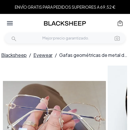
ENVÍO GRATIS PARA PEDIDOS SUPERIORES A 69,52 €
Blacksheep
/
Eyewear
/
Gafas geométricas de metal dorado #BS0406-0095