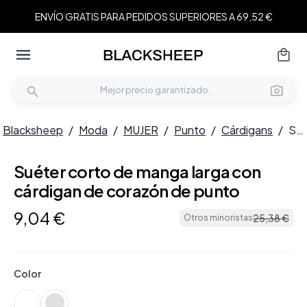
ENVÍO GRATIS PARA PEDIDOS SUPERIORES A 69,52 €
Blacksheep
/
Moda
/
MUJER
/
Punto
/
Cárdigans
/
Suéter corto de manga larga con cárdigan de corazón de punto
Suéter corto de manga larga con
cárdigan de corazón de punto
9
,
04
€
25
,
38
€
Otros minoristas
Color