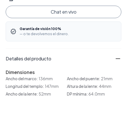
Chat en vivo
Garantía de visión 100%
— o te devolvemos el dinero.
Detalles del producto
Dimensiones
Ancho del marco:
136mm
Ancho del puente:
21mm
Longitud del templo:
147mm
Altura de la lente:
44mm
Ancho de la lente:
52mm
DP mínima:
64.0mm