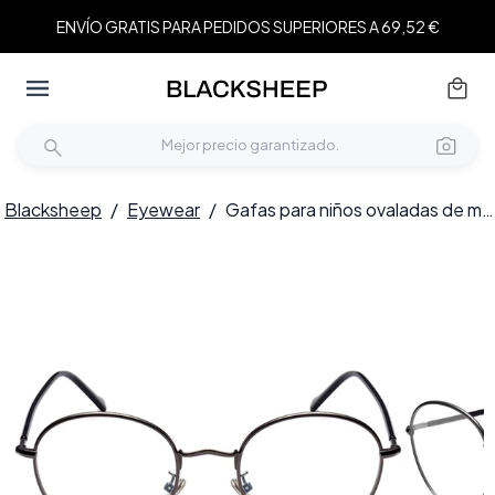
ENVÍO GRATIS PARA PEDIDOS SUPERIORES A 69,52 €
Blacksheep
/
Eyewear
/
Gafas para niños ovaladas de metal gris #BS0406-0490