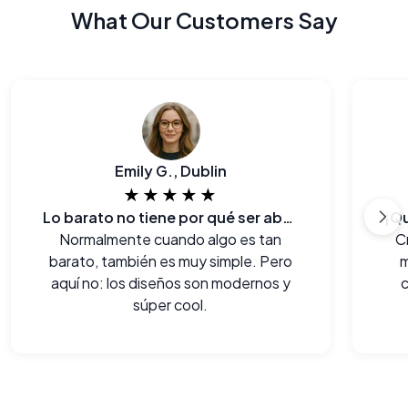
What Our Customers Say
Emily G., Dublin
★★★★★
Lo barato no tiene por qué ser aburrido!
Normalmente cuando algo es tan
C
barato, también es muy simple. Pero
m
aquí no: los diseños son modernos y
c
súper cool.