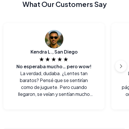
What Our Customers Say
Kendra L., San Diego
★★★★★
No esperaba mucho… pero wow!
La verdad, dudaba. ¿Lentes tan
baratos? Pensé que se sentirían
como de juguete. Pero cuando
pág
llegaron, se veían y sentían mucho
o
mejor de lo que imaginaba. Súper
sorprendida.