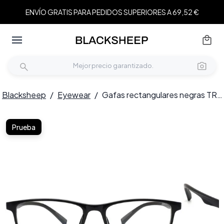
ENVÍO GRATIS PARA PEDIDOS SUPERIORES A 69,52 €
Blacksheep
/
Eyewear
/
Gafas rectangulares negras TR90 #BS0420-0041
Prueba