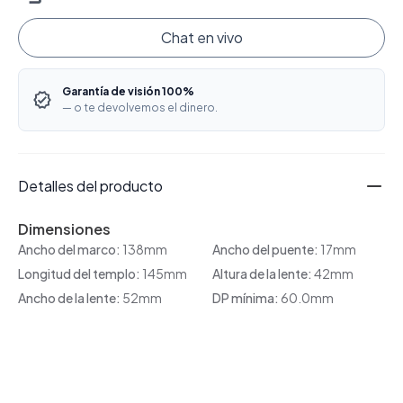
Chat en vivo
Garantía de visión 100%
— o te devolvemos el dinero.
Detalles del producto
Dimensiones
Ancho del marco:
138mm
Ancho del puente:
17mm
Longitud del templo:
145mm
Altura de la lente:
42mm
Ancho de la lente:
52mm
DP mínima:
60.0mm