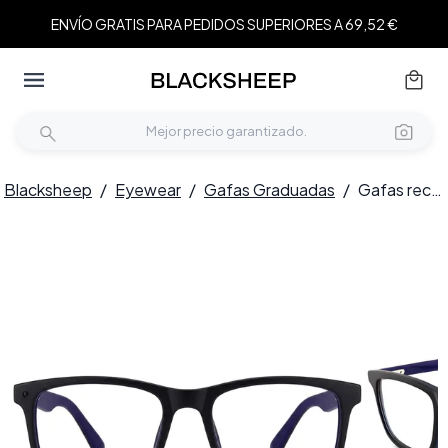
ENVÍO GRATIS PARA PEDIDOS SUPERIORES A 69,52 €
Blacksheep
/
Eyewear
/
Gafas Graduadas
/
Gafas rectangulares de acetato azul #BS2012-0204