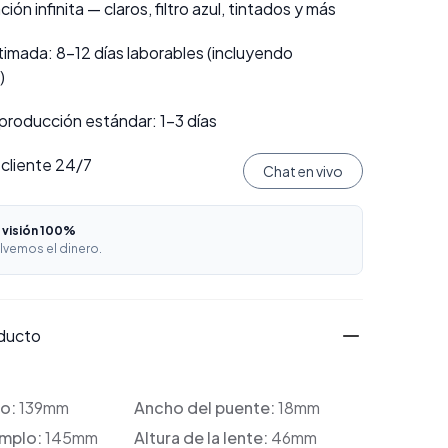
ión infinita — claros, filtro azul, tintados y más
imada: 8–12 días laborables (incluyendo
)
producción estándar: 1–3 días
 cliente 24/7
Chat en vivo
 visión 100%
lvemos el dinero.
oducto
co:
139mm
Ancho del puente:
18mm
emplo:
145mm
Altura de la lente:
46mm