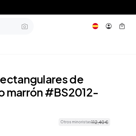
rectangulares de
o marrón #BS2012-
112
,
40
€
Otros minoristas