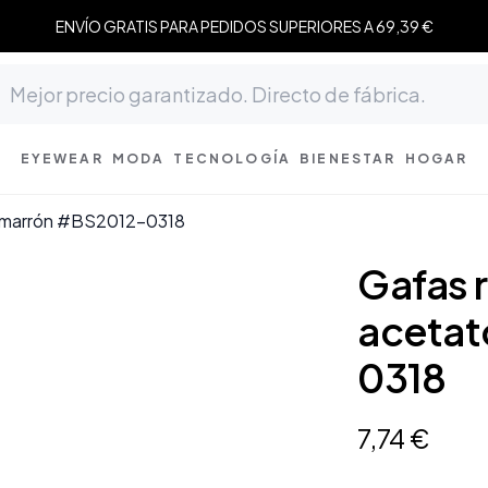
ENVÍO GRATIS PARA PEDIDOS SUPERIORES A 69,39 €
EYEWEAR
MODA
TECNOLOGÍA
BIENESTAR
HOGAR
o marrón #BS2012-0318
Gafas 
acetat
0318
7
,
74
€