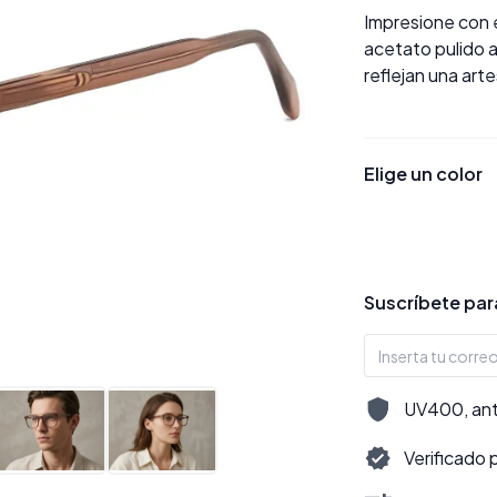
Impresione con 
acetato pulido 
reflejan una art
Elige un color
Suscríbete para
UV400, antir
Verificado 