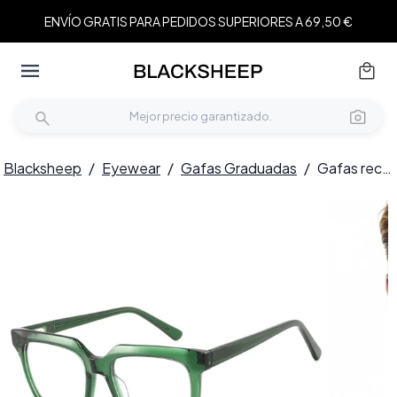
ENVÍO GRATIS PARA PEDIDOS SUPERIORES A 69,50 €
Blacksheep
/
Eyewear
/
Gafas Graduadas
/
Gafas rectangulares de acetato verde #BS2425-1068