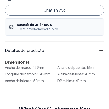
Chat en vivo
Garantía de visión 100%
— o te devolvemos el dinero.
Detalles del producto
Dimensiones
Ancho del marco:
139mm
Ancho del puente:
18mm
Longitud del templo:
142mm
Altura de la lente:
41mm
Ancho de la lente:
52mm
DP mínima:
61mm
What Our Customers Say