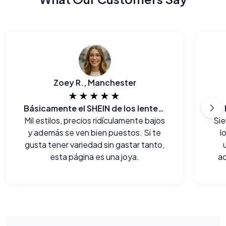
Zoey R., Manchester
★★★★★
Básicamente el SHEIN de los lentes.
Mil estilos, precios ridículamente bajos
Sie
y además se ven bien puestos. Si te
l
gusta tener variedad sin gastar tanto,
esta página es una joya.
ac