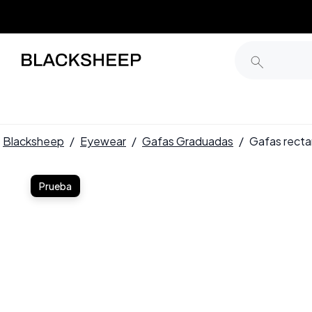
Blacksheep
/
Eyewear
/
Gafas Graduadas
/
Gafas rect
Prueba