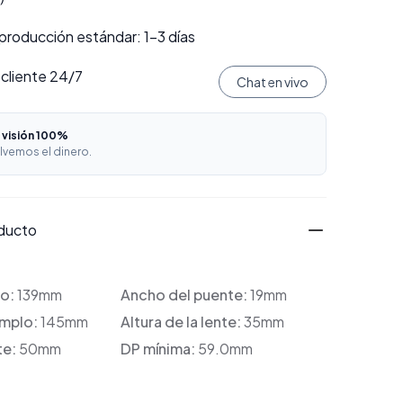
producción estándar: 1–3 días
 cliente 24/7
Chat en vivo
 visión 100%
lvemos el dinero.
oducto
co:
139mm
Ancho del puente:
19mm
emplo:
145mm
Altura de la lente:
35mm
te:
50mm
DP mínima:
59.0mm