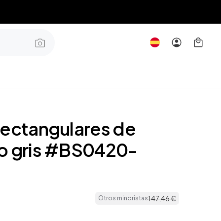
rectangulares de
o gris #BS0420-
147
,
46
€
Otros minoristas