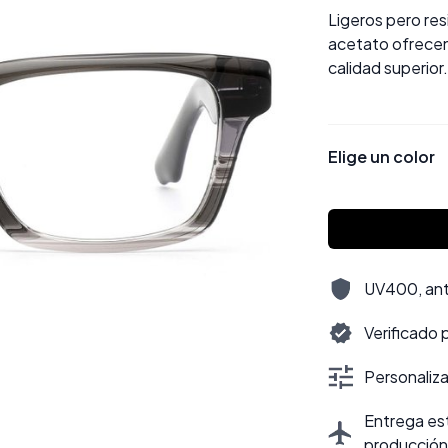
Ligeros pero res
acetato ofrecen 
calidad superior
Elige un color
UV400, antir
Verificado 
Personalizac
Entrega est
producción