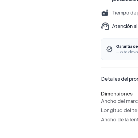
Tiempo de 
Atención al
Garantía de
— o te devo
Detalles del pr
Dimensiones
Ancho del mar
Longitud del t
Ancho de la len