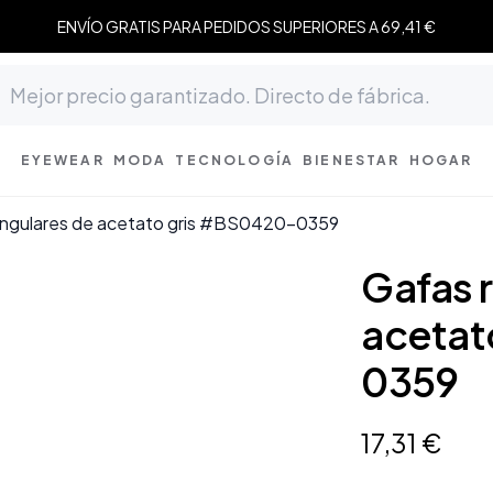
ENVÍO GRATIS PARA PEDIDOS SUPERIORES A 69,41 €
EYEWEAR
MODA
TECNOLOGÍA
BIENESTAR
HOGAR
angulares de acetato gris #BS0420-0359
Gafas 
acetat
0359
17
,
31
€