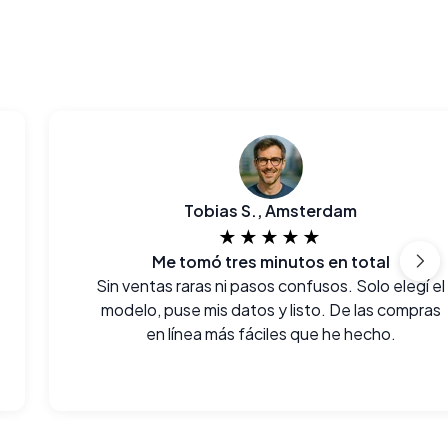
Tobias S., Amsterdam
★★★★★
Me tomó tres minutos en total
Sin ventas raras ni pasos confusos. Solo elegí el
modelo, puse mis datos y listo. De las compras
en línea más fáciles que he hecho.