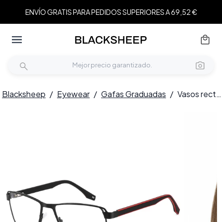
ENVÍO GRATIS PARA PEDIDOS SUPERIORES A 69,52 €
Blacksheep
/
Eyewear
/
Gafas Graduadas
/
Vasos rectangulares de metal rojo #BS2425-0109