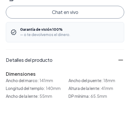
Chat en vivo
Garantía de visión 100%
— o te devolvemos el dinero.
Detalles del producto
Dimensiones
Ancho del marco:
141mm
Ancho del puente:
18mm
Longitud del templo:
140mm
Altura de la lente:
41mm
Ancho de la lente:
55mm
DP mínima:
65.5mm