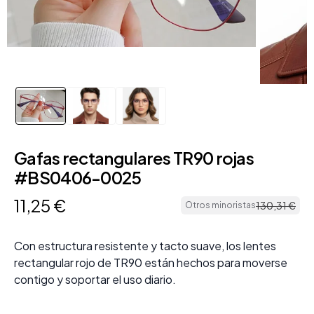
Gafas rectangulares TR90 rojas
#BS0406-0025
11
,
25
€
130
,
31
€
Otros minoristas
Con estructura resistente y tacto suave, los lentes
rectangular rojo de TR90 están hechos para moverse
contigo y soportar el uso diario.