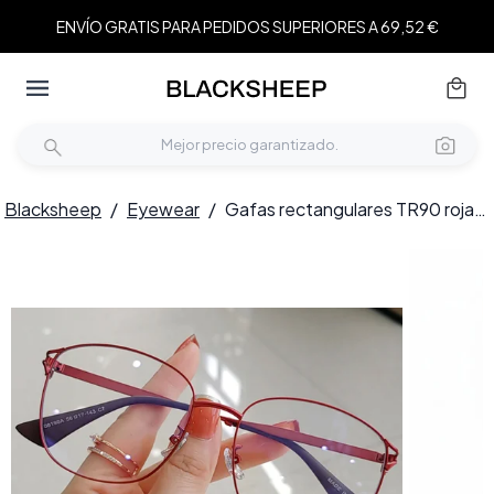
ENVÍO GRATIS PARA PEDIDOS SUPERIORES A 69,52 €
Blacksheep
/
Eyewear
/
Gafas rectangulares TR90 rojas #BS0406-0025