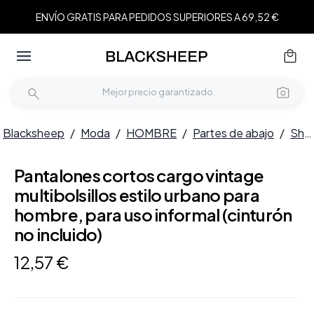
ENVÍO GRATIS PARA PEDIDOS SUPERIORES A 69,52 €
Blacksheep
/
Moda
/
HOMBRE
/
Partes de abajo
/
Shorts
Pantalones cortos cargo vintage
multibolsillos estilo urbano para
hombre, para uso informal (cinturón
no incluido)
12
,
57
€