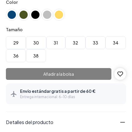
Color
Tamaño
29
30
31
32
33
34
36
38
Añadir a la bolsa
Envío estándar gratis a partir de 60 €
Entrega internacional: 6–10 días
Detalles del producto