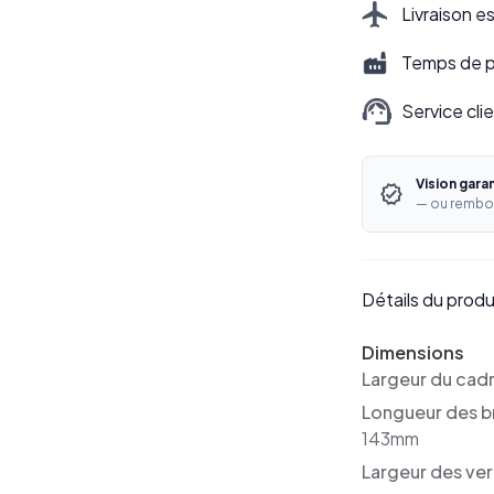
Livraison e
Temps de pr
Service cli
Vision gara
— ou rembo
Détails du produ
Dimensions
Largeur du cad
Longueur des b
143mm
Largeur des ver