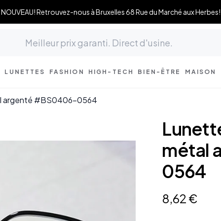
NOUVEAU! Retrouvez-nous à Bruxelles 68 Rue du Marché aux Herbes!
LUNETTES
FASHION
HIGH-TECH
BIEN-ÊTRE
MAISON
al argenté #BS0406-0564
Lunett
métal 
0564
8
,
62
€