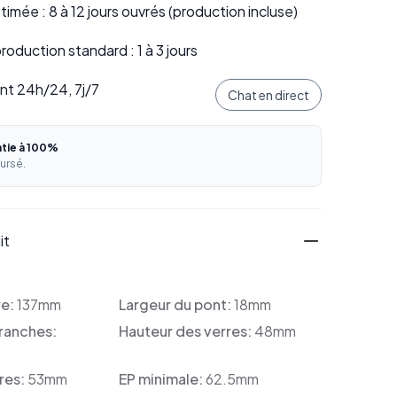
stimée : 8 à 12 jours ouvrés (production incluse)
oduction standard : 1 à 3 jours
ent 24h/24, 7j/7
Chat en direct
ntie à 100%
ursé.
it
re:
137mm
Largeur du pont:
18mm
ranches:
Hauteur des verres:
48mm
res:
53mm
EP minimale:
62.5mm