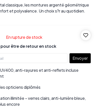
tal classique, les montures argenté géométrique
fort et polyvalence. Un choix s?r au quotidien.
En rupture de stock
our être de retour en stock
Envoyer
UV400, anti-rayures et anti-reflets incluse
nt
 des opticiens diplômés
tion illimitée – verres clairs, anti-lumière bleue,
plus encore