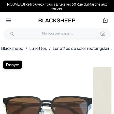
NOUVEAU! Retrouvez-nous à Bruxelles 68 Rue du Marché aux
Herbes!
Blacksheep
/
Lunettes
/
Lunettes de soleil rectangulaires en métal noir #BS0824-0162
Essayer