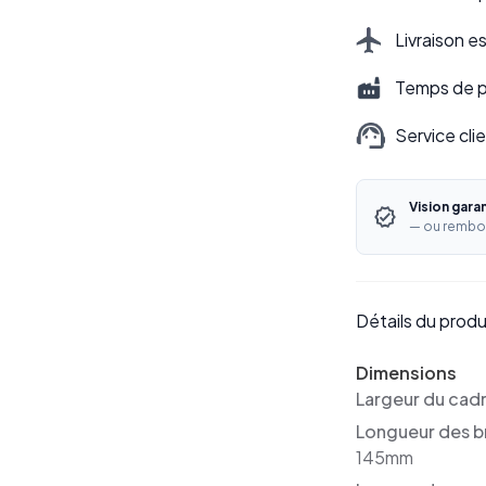
Livraison e
Temps de pr
Service cli
Vision gara
— ou rembo
Détails du produ
Dimensions
Largeur du cad
Longueur des b
145mm