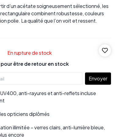
rtir d’un acétate soigneusement sélectionné, les
rectangulaire combinent robustesse, couleurs
tion polie. La qualité que l’on voit et ressent.
En rupture de stock
our être de retour en stock
Envoyer
UV400, anti-rayures et anti-reflets incluse
nt
 des opticiens diplômés
tion illimitée – verres clairs, anti-lumière bleue,
plus encore