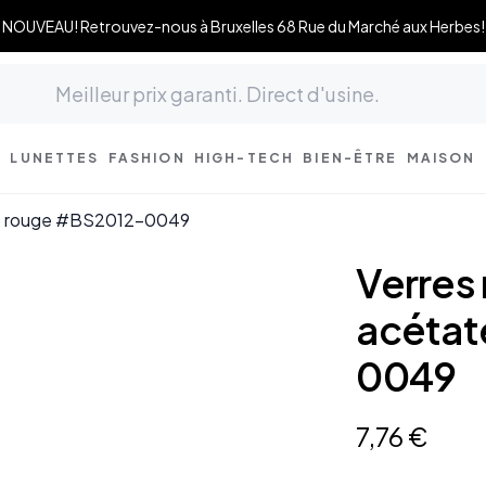
NOUVEAU! Retrouvez-nous à Bruxelles 68 Rue du Marché aux Herbes!
LUNETTES
FASHION
HIGH-TECH
BIEN-ÊTRE
MAISON
ate rouge #BS2012-0049
Verres 
acétat
0049
7
,
76
€