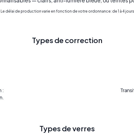
nnalisables — clairs, anti-lumière bleue, ou teintés p
* Le délai de production varie en fonction de votre ordonnance: de 1 à 4 jours
Types de correction
 :
Transi
n.
Types de verres