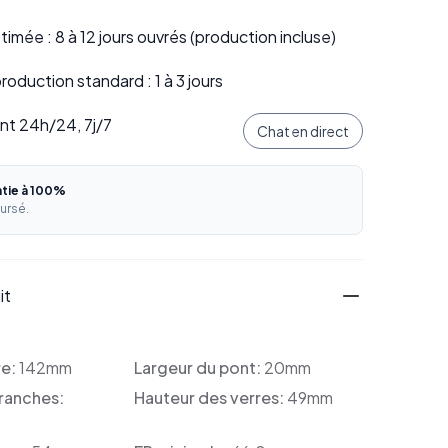
stimée : 8 à 12 jours ouvrés (production incluse)
oduction standard : 1 à 3 jours
ent 24h/24, 7j/7
Chat en direct
ntie à 100%
ursé.
it
re:
142mm
Largeur du pont:
20mm
ranches:
Hauteur des verres:
49mm