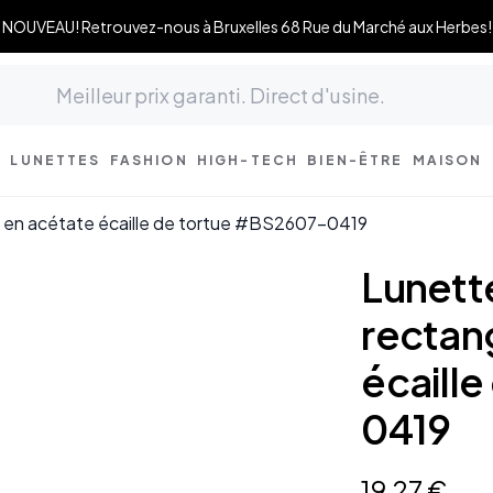
NOUVEAU! Retrouvez-nous à Bruxelles 68 Rue du Marché aux Herbes!
LUNETTES
FASHION
HIGH-TECH
BIEN-ÊTRE
MAISON
es en acétate écaille de tortue #BS2607-0419
Lunette
rectan
écaill
0419
19
,
27
€