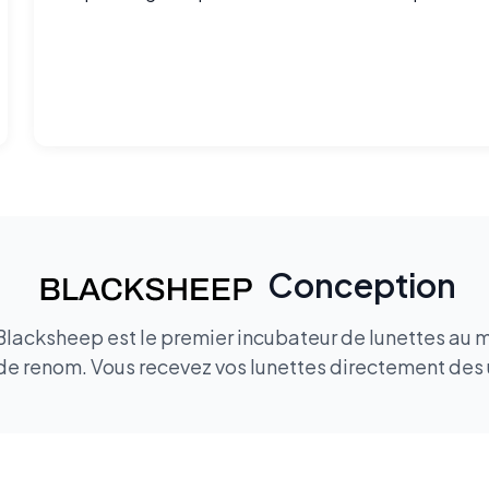
essayé, difficile de revenir en arrière.
Conception
 Blacksheep est le premier incubateur de lunettes au 
de renom. Vous recevez vos lunettes directement des u