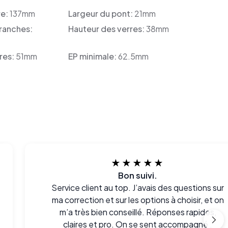
re:
137mm
Largeur du pont:
21mm
ranches:
Hauteur des verres:
38mm
res:
51mm
EP minimale:
62.5mm
★★★★★
Bon suivi.
Service client au top. J’avais des questions sur
ma correction et sur les options à choisir, et on
m’a très bien conseillé. Réponses rapides,
claires et pro. On se sent accompagné .