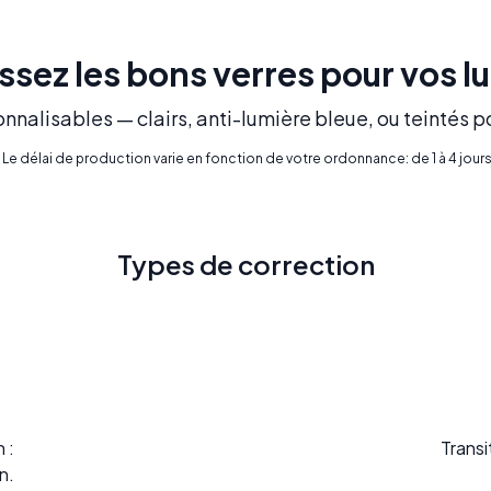
ssez les bons verres pour vos l
nnalisables — clairs, anti-lumière bleue, ou teintés p
* Le délai de production varie en fonction de votre ordonnance: de 1 à 4 jours
Types de correction
 :
Transi
n.