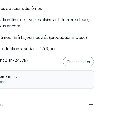
 des opticiens diplômés
tion illimitée – verres clairs, anti-lumière bleue,
plus encore
stimée : 8 à 12 jours ouvrés (production incluse)
oduction standard : 1 à 3 jours
ent 24h/24, 7j/7
Chat en direct
ntie à 100%
ursé.
it