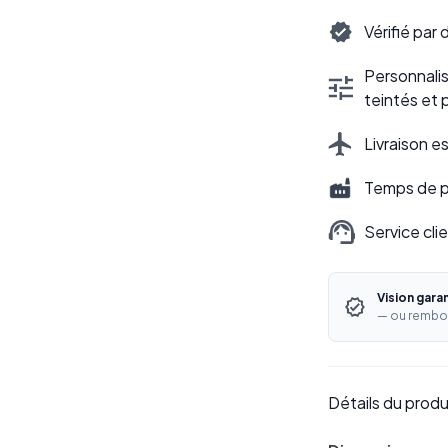
Vérifié par
Personnalisa
teintés et 
Livraison e
Temps de pr
Service cli
Vision gara
— ou rembo
Détails du produ