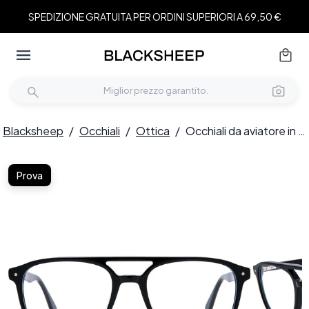
SPEDIZIONE GRATUITA PER ORDINI SUPERIORI A 69,50 €
Blacksheep
/
Occhiali
/
Ottica
/
Occhiali da aviatore in acetato nero #BS0218-0426
Prova