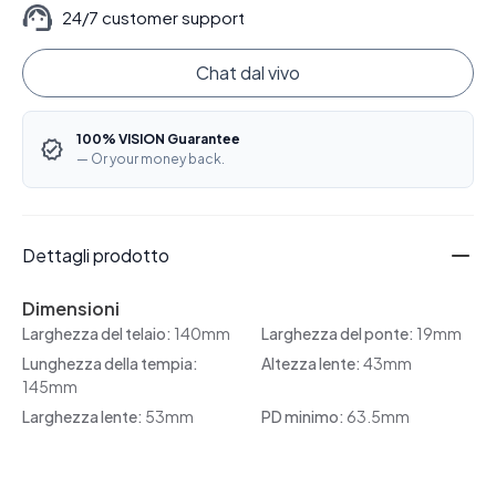
24/7 customer support
Chat dal vivo
100% VISION Guarantee
— Or your money back.
Dettagli prodotto
Dimensioni
Larghezza del telaio:
140mm
Larghezza del ponte:
19mm
Lunghezza della tempia:
Altezza lente:
43mm
145mm
Larghezza lente:
53mm
PD minimo:
63.5mm