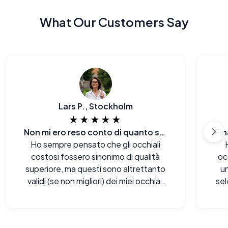
What Our Customers Say
Lars P., Stockholm
★★★★★
Non mi ero reso conto di quanto stessi pagando in più prima.
Ho sempre pensato che gli occhiali
costosi fossero sinonimo di qualità
oc
superiore, ma questi sono altrettanto
u
validi (se non migliori) dei miei occhiali
sel
firmati. Sono rimasto a bocca aperta.