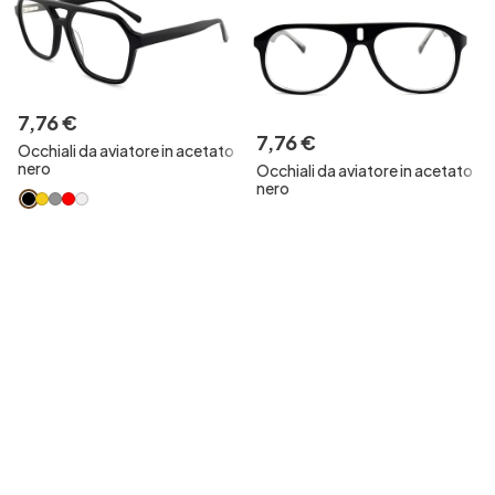
7
,
76
€
7
,
76
€
Occhiali da aviatore in acetato
nero
Occhiali da aviatore in acetato
nero