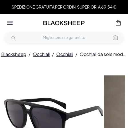
SPEDIZIONE GRATUITA PER ORDINI SUPERIORI A 69,34 €
Blacksheep
/
Occhiali
/
Occhiali
/
Occhiali da sole modello aviatore in acetato nero #BS2012-1328