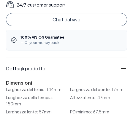
24/7 customer support
Chat dal vivo
100% VISION Guarantee
— Or your money back.
Dettagli prodotto
Dimensioni
Larghezza del telaio:
144mm
Larghezza del ponte:
17mm
Lunghezza della tempia:
Altezza lente:
47mm
150mm
Larghezza lente:
57mm
PD minimo:
67.5mm