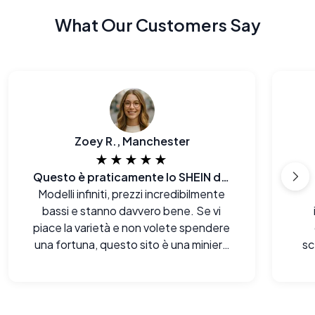
What Our Customers Say
Zoey R., Manchester
★★★★★
Questo è praticamente lo SHEIN degli occhiali
Modelli infiniti, prezzi incredibilmente
bassi e stanno davvero bene. Se vi
piace la varietà e non volete spendere
una fortuna, questo sito è una miniera
sc
d'oro.
sem