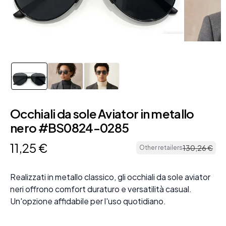
Occhiali da sole Aviator in metallo
nero #BS0824-0285
11
,
25
€
130
,
26
€
Other retailers
Realizzati in metallo classico, gli occhiali da sole aviator
neri offrono comfort duraturo e versatilità casual.
Un'opzione affidabile per l'uso quotidiano.