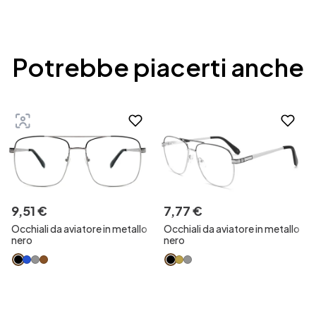
Potrebbe piacerti anche
9
,
51
€
7
,
77
€
Occhiali da aviatore in metallo
Occhiali da aviatore in metallo
nero
nero