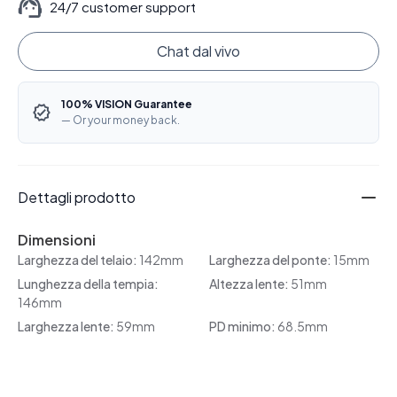
24/7 customer support
Chat dal vivo
100% VISION Guarantee
— Or your money back.
Dettagli prodotto
Dimensioni
Larghezza del telaio:
142mm
Larghezza del ponte:
15mm
Lunghezza della tempia:
Altezza lente:
51mm
146mm
Larghezza lente:
59mm
PD minimo:
68.5mm