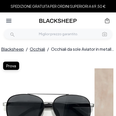
SPEDIZIONE GRATUITA PER ORDINI SUPERIORI A 69,50 €
Blacksheep
/
Occhiali
/
Occhiali da sole Aviator in metallo nero #BS0824-0285
Prova