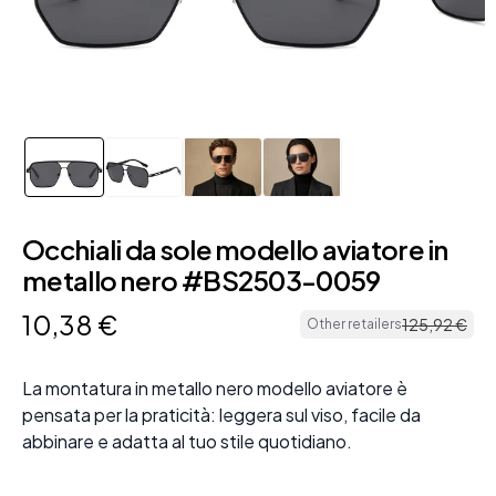
Occhiali da sole modello aviatore in
metallo nero #BS2503-0059
10
,
38
€
125
,
92
€
Other retailers
La montatura in metallo nero modello aviatore è
pensata per la praticità: leggera sul viso, facile da
abbinare e adatta al tuo stile quotidiano.