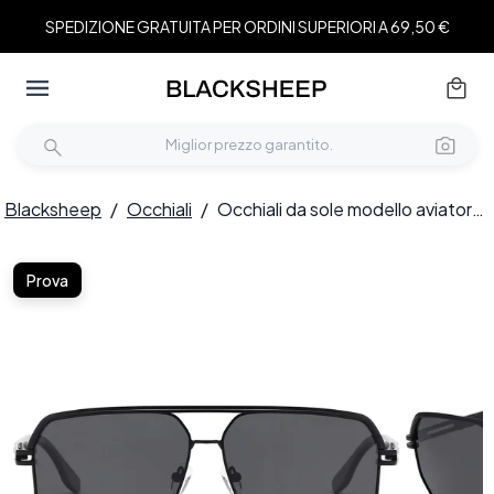
SPEDIZIONE GRATUITA PER ORDINI SUPERIORI A 69,50 €
Blacksheep
/
Occhiali
/
Occhiali da sole modello aviatore in metallo nero #BS2503-0059
Prova