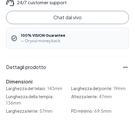
24/7 customer support
Chat dal vivo
100% VISION Guarantee
— Or your money back.
Dettagli prodotto
Dimensioni
Larghezza del telaio:
143mm
Larghezza del ponte:
19mm
Lunghezza della tempia:
Altezza lente:
47mm
136mm
Larghezza lente:
57mm
PD minimo:
69.5mm