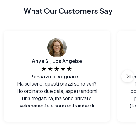
What Our Customers Say
Anya S., Los Angelse
★★★★★
Pensavo di sognare...
Il 
Ma sul serio, questi prezzi sono veri?
Ho ordinato due paia, aspettandomi
oc
una fregatura, ma sono arrivate
velocemente e sono entrambe di
(f
ottima qualità. Il mio portafoglio è
contento!