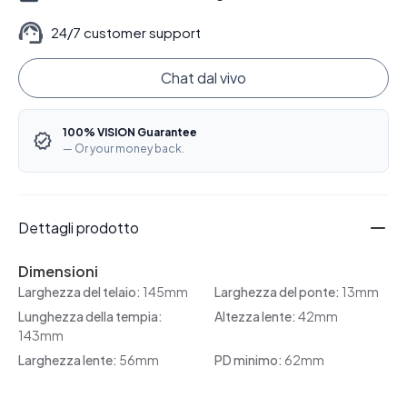
24/7 customer support
Chat dal vivo
100% VISION Guarantee
— Or your money back.
Dettagli prodotto
Dimensioni
Larghezza del telaio:
145mm
Larghezza del ponte:
13mm
Lunghezza della tempia:
Altezza lente:
42mm
143mm
Larghezza lente:
56mm
PD minimo:
62mm