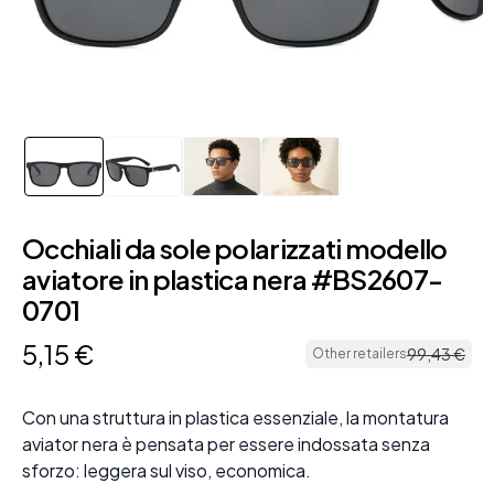
Occhiali da sole polarizzati modello
aviatore in plastica nera #BS2607-
0701
5
,
15
€
99
,
43
€
Other retailers
Con una struttura in plastica essenziale, la montatura
aviator nera è pensata per essere indossata senza
sforzo: leggera sul viso, economica.