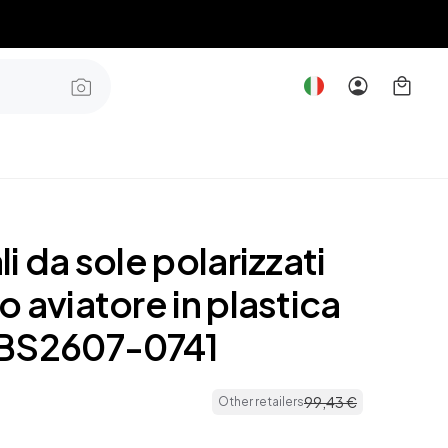
i da sole polarizzati
 aviatore in plastica
BS2607-0741
99
,
43
€
Other retailers