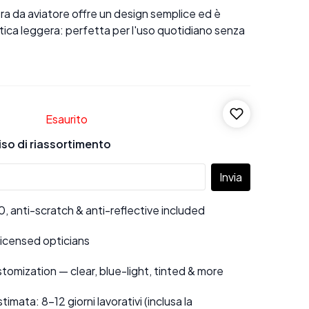
a da aviatore offre un design semplice ed è
astica leggera: perfetta per l'uso quotidiano senza
Esaurito
viso di riassortimento
Invia
 anti-scratch & anti-reflective included
 licensed opticians
tomization — clear, blue-light, tinted & more
mata: 8–12 giorni lavorativi (inclusa la