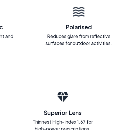
c
Polarised
ght and
Reduces glare from reflective
.
surfaces for outdoor activities.
Superior Lens
Thinnest High-Index 1.67 for
high-power prescriptions.