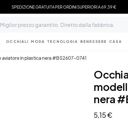
SPEDIZIONE GRATUITA PER ORDINI SUPERIORI A 69,39 €
OCCHIALI
MODA
TECNOLOGIA
BENESSERE
CASA
llo aviatore in plastica nera #BS2607-0741
Occhial
modello
nera #
5
,
15
€