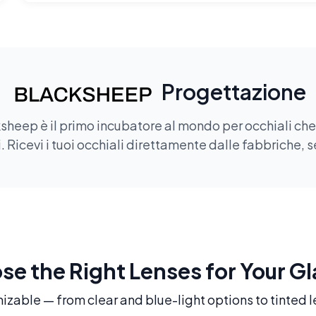
Progettazione
sheep è il primo incubatore al mondo per occhiali che of
 Ricevi i tuoi occhiali direttamente dalle fabbriche, s
e the Right Lenses for Your G
mizable — from clear and blue-light options to tinted l