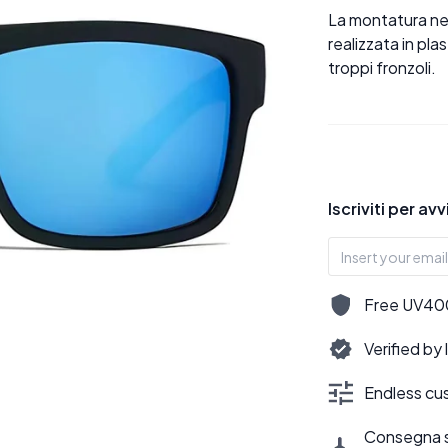
La montatura ner
realizzata in pl
troppi fronzoli.
Iscriviti per av
Free UV400,
Verified by
Endless cus
Consegna sti