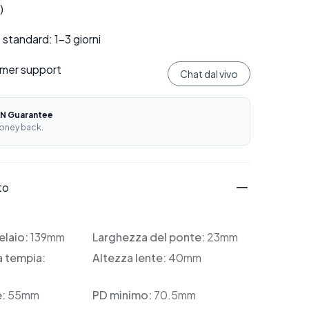
)
standard: 1–3 giorni
mer support
Chat dal vivo
N Guarantee
oney back.
to
elaio:
139mm
Larghezza del ponte:
23mm
a tempia:
Altezza lente:
40mm
e:
55mm
PD minimo:
70.5mm