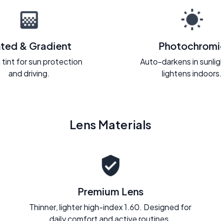
nted & Gradient
Photochromi
 tint for sun protection
Auto-darkens in sunli
and driving.
lightens indoors
Lens Materials
Premium Lens
Thinner, lighter high-index 1.60. Designed for
daily comfort and active routines.