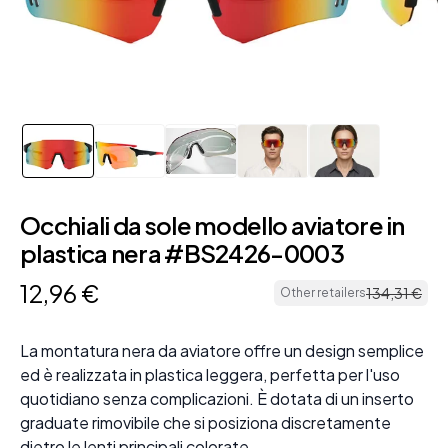
Occhiali da sole modello aviatore in
plastica nera #BS2426-0003
12
,
96
€
134
,
31
€
Other retailers
La montatura nera da aviatore offre un design semplice
ed è realizzata in plastica leggera, perfetta per l'uso
quotidiano senza complicazioni. È dotata di un inserto
graduate rimovibile che si posiziona discretamente
dietro le lenti principali colorate.