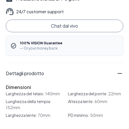
24/7 customer support
Chat dal vivo
100% VISION Guarantee
— Or your money back.
Dettagli prodotto
Dimensioni
Larghezza del telaio:
140mm
Larghezza del ponte:
22mm
Lunghezza della tempia:
Altezza lente:
60mm
152mm
Larghezza lente:
70mm
PD minimo:
50mm