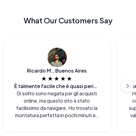
What Our Customers Say
Ricardo M., Buenos Aires
★★★★★
È talmente facile che è quasi pericoloso.
Di solito sono negata per gli acquisti
H
online, ma questo sito è stato
c
facilissimo da navigare. Ho trovato la
sup
montatura perfetta in pochi minuti e il
va
pagamento è stato impeccabile.
fi