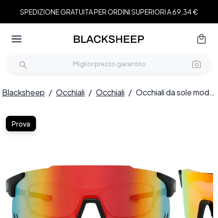
SPEDIZIONE GRATUITA PER ORDINI SUPERIORI A 69,34 €
Blacksheep
/
Occhiali
/
Occhiali
/
Occhiali da sole modello aviatore in plastica nera #BS2426-0003
Prova