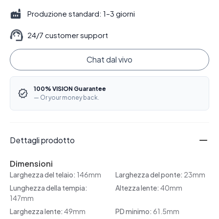
Produzione standard: 1–3 giorni
24/7 customer support
Chat dal vivo
100% VISION Guarantee
— Or your money back.
Dettagli prodotto
Dimensioni
Larghezza del telaio:
146mm
Larghezza del ponte:
23mm
Lunghezza della tempia:
Altezza lente:
40mm
147mm
Larghezza lente:
49mm
PD minimo:
61.5mm