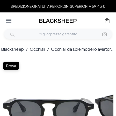
SPEDIZIONE GRATUITA PER ORDINI SUPERIORI A 69,43 €
Blacksheep
/
Occhiali
/
Occhiali da sole modello aviatore in plastica nera #BS2503-0154
Prova