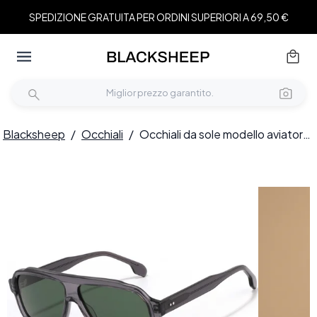
SPEDIZIONE GRATUITA PER ORDINI SUPERIORI A 69,50 €
Blacksheep
/
Occhiali
/
Occhiali da sole modello aviatore in acetato grigio #BS2607-0546