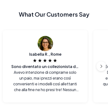
What Our Customers Say
Isabella R., Rome
★★★★★
Sono diventato un collezionista di occhiali per caso.
E
Avevo intenzione di comprarne solo
un paio, ma i prezzi erano così
e
convenienti e i modelli così allettanti
qu
che alla fine ne ho presi tre! Nessun
rimpianto.