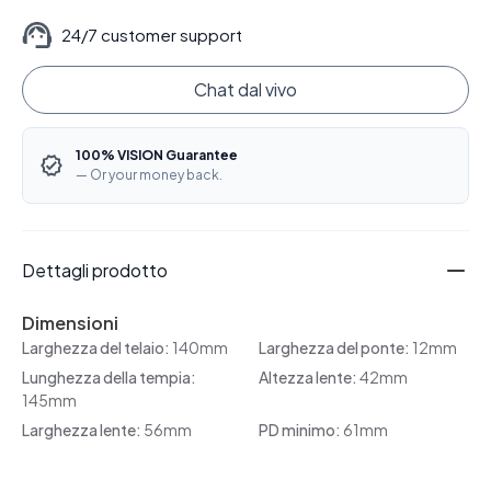
24/7 customer support
Chat dal vivo
100% VISION Guarantee
— Or your money back.
Dettagli prodotto
Dimensioni
Larghezza del telaio:
140mm
Larghezza del ponte:
12mm
Lunghezza della tempia:
Altezza lente:
42mm
145mm
Larghezza lente:
56mm
PD minimo:
61mm