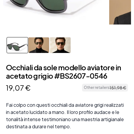
Occhiali da sole modello aviatore in
acetato grigio #BS2607-0546
19
,
07
€
151
,
98
€
Other retailers
Fai colpo con questi occhiali da aviatore grigi realizzati
in acetato lucidato a mano. Il loro profilo audace e le
tonalità intense testimoniano una maestria artigianale
destinata a durare nel tempo.