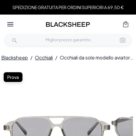
SPEDIZIONE GRATUITA PER ORDINI SUPERIORI A 69,50 €
Blacksheep
/
Occhiali
/
Occhiali da sole modello aviatore in plastica grigia #BS2503-0348
Prova