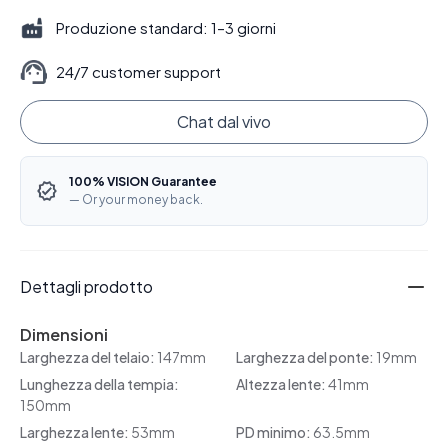
Produzione standard: 1–3 giorni
24/7 customer support
Chat dal vivo
100% VISION Guarantee
— Or your money back.
Dettagli prodotto
Dimensioni
Larghezza del telaio:
147mm
Larghezza del ponte:
19mm
Lunghezza della tempia:
Altezza lente:
41mm
150mm
Larghezza lente:
53mm
PD minimo:
63.5mm