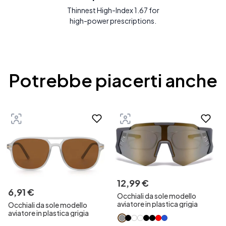
Thinnest High-Index 1.67 for
high-power prescriptions.
Potrebbe piacerti anche
12
,
99
€
6
,
91
€
Occhiali da sole modello
aviatore in plastica grigia
Occhiali da sole modello
aviatore in plastica grigia