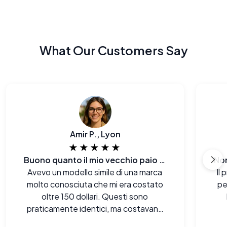
What Our Customers Say
Amir P., Lyon
★★★★★
Buono quanto il mio vecchio paio di [marca famosa]
Avevo un modello simile di una marca
Il 
molto conosciuta che mi era costato
pe
oltre 150 dollari. Questi sono
praticamente identici, ma costavano
circa il 90% in meno.
per